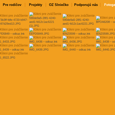
Pre rodičov
Projekty
OZ Slniečko
Podporujú nás
Fotoga
590de9a5-28f1-4240-
3b3ff-fdfe-4720-b947-
590de9a5-28f1-4240-
aed1-fd12c1ac6221
BPOA6208 – od
e97d29ed13.JPG
aed1-fd12c1ac6221.JPG
(1).JPG
PD5849 – odkaz.lnk
EEPD5849.JPG
IENZ0599 – odkaz.lnk
IENZ0599.JPG
G_6433.JPG
IMG_6436 – odkaz.lnk
IMG_6436.JPG
IMG_6438 – od
G_6439 – odkaz.lnk
IMG_6439.JPG
IMG_6440 – odkaz.lnk
IMG_6440.JP
G_6522.JPG