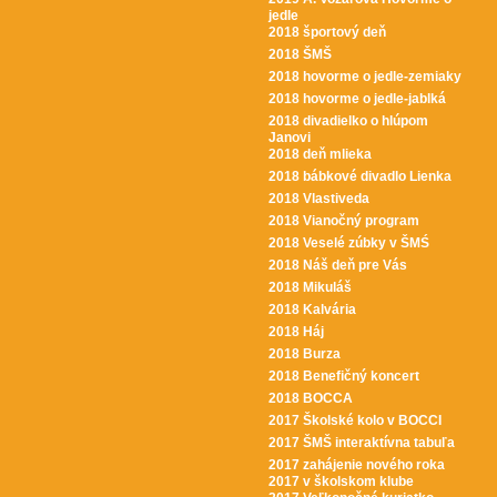
jedle
2018 športový deň
2018 ŠMŠ
2018 hovorme o jedle-zemiaky
2018 hovorme o jedle-jablká
2018 divadielko o hlúpom
Janovi
2018 deň mlieka
2018 bábkové divadlo Lienka
2018 Vlastiveda
2018 Vianočný program
2018 Veselé zúbky v ŠMŚ
2018 Náš deň pre Vás
2018 Mikuláš
2018 Kalvária
2018 Háj
2018 Burza
2018 Benefičný koncert
2018 BOCCA
2017 Školské kolo v BOCCI
2017 ŠMŠ interaktívna tabuľa
2017 zahájenie nového roka
2017 v školskom klube