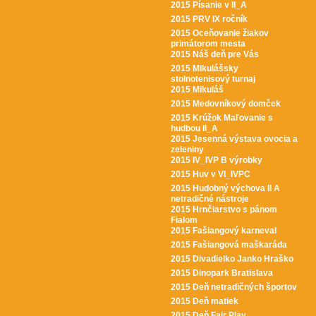
2015 Písanie v II_A
2015 PRV IX ročník
2015 Oceňovanie žiakov
primátorom mesta
2015 Náš deň pre Vás
2015 Mikulášsky
stolnotenisový turnaj
2015 Mikuláš
2015 Medovníkový domček
2015 Krúžok Maľovanie s
hudbou II_A
2015 Jesenná výstava ovocia a
zeleniny
2015 IV_IVP B výrobky
2015 Huv v VI_IVPC
2015 Hudobný výchova II A
netradičné nástroje
2015 Hrnčiarstvo s pánom
Fialom
2015 Fašiangový karneval
2015 Fašiangová maškaráda
2015 Divadielko Janko Hraško
2015 Dinopark Bratislava
2015 Deň netradičných športov
2015 Deň matiek
2015 Deň Fair Play