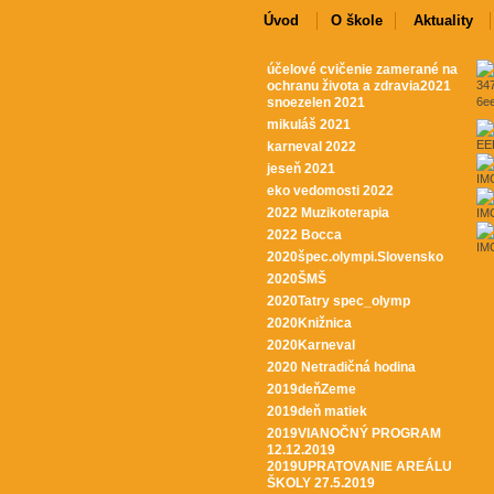
Úvod
O škole
Aktuality
účelové cvičenie zamerané na
ochranu života a zdravia2021
347
snoezelen 2021
6e
mikuláš 2021
EE
karneval 2022
jeseň 2021
IM
eko vedomosti 2022
2022 Muzikoterapia
IM
2022 Bocca
IM
2020špec.olympi.Slovensko
2020ŠMŠ
2020Tatry spec_olymp
2020Knižnica
2020Karneval
2020 Netradičná hodina
2019deňZeme
2019deň matiek
2019VIANOČNÝ PROGRAM
12.12.2019
2019UPRATOVANIE AREÁLU
ŠKOLY 27.5.2019