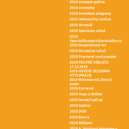
2019 d.matiek galéria
2019 cestoviny
2019 bratislava pingpong
2019 Veľkonočný venček
2019 Vernisáž
2019 Spevácka súťaž
2019
SpecialOlympicsSlovakiaBocca
2019 Rozprávkový les
2019 Recitačná súťaž
2019 Pracovné vyučovanaie
2019 PESTRÉ VŠELIČO
17.12.2019
2019 OVOCIE ZELENINA
VÝTV.PRÁCE
2019 M.Koniarová Zdravý
tanier
2019 Karneval
2019 Hugo a Grétka
2019 HandyCupCup
2019 Galéria
2019 DOD
2019 Bocca
2019 BBšport
2019 A. Vozárová Hovorme o