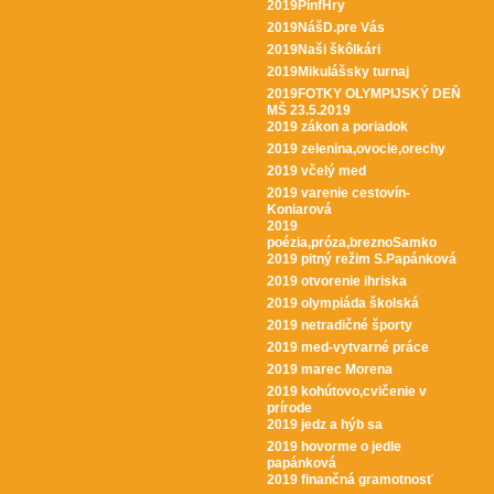
2019PinfHry
2019NášD.pre Vás
2019Naši škôlkári
2019Mikulášsky turnaj
2019FOTKY OLYMPIJSKÝ DEŇ
MŠ 23.5.2019
2019 zákon a poriadok
2019 zelenina,ovocie,orechy
2019 včelý med
2019 varenie cestovín-
Koniarová
2019
poézia,próza,breznoSamko
2019 pitný režim S.Papánková
2019 otvorenie ihriska
2019 olympiáda školská
2019 netradičné športy
2019 med-vytvarné práce
2019 marec Morena
2019 kohútovo,cvičenie v
prírode
2019 jedz a hýb sa
2019 hovorme o jedle
papánková
2019 finančná gramotnosť