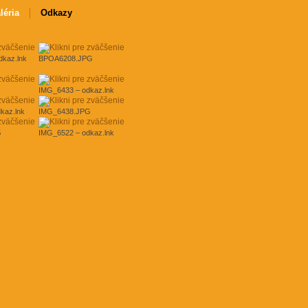
léria
Odkazy
kaz.lnk
BPOA6208.JPG
IMG_6433 – odkaz.lnk
kaz.lnk
IMG_6438.JPG
G
IMG_6522 – odkaz.lnk