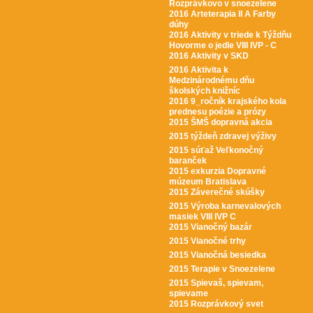
Rozprávkovo v snoezelene
2016 Arteterapia II A Farby
dúhy
2016 Aktivity v triede k Týždňu
Hovorme o jedle VIII IVP - C
2016 Aktivity v SKD
2016 Aktivita k
Medzinárodnému dňu
školských knižníc
2016 9_ročník krajského kola
prednesu poézie a prózy
2015 ŠMŠ dopravná akcia
2015 týždeň zdravej výživy
2015 súťaž Veľkonočný
baranček
2015 exkurzia Dopravné
múzeum Bratislava
2015 Záverečné skúšky
2015 Výroba karnevalových
masiek VIII IVP C
2015 Vianočný bazár
2015 Vianočné trhy
2015 Vianočná besiedka
2015 Terapie v Snoezelene
2015 Spievaš, spievam,
spievame
2015 Rozprávkový svet