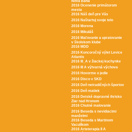
Nová Baňa
2016 Ocenenie primátorom
mesta
2016 Náš deň pre Vás
2016 Naštartuj svoje telo
2016 Morena
2016 Mikuláš
2016 Maľovanie a upratovanie
v školskom klube
2016 MDD
2016 Koncoročný výlet Levice
Atlantis
2016 III_A v žiackej kuchynke
2016 III A výtvarná výchova
2016 Hovorme o jedle
2016 Disco v SKD
2016 Deň netradičných športov
2016 Deň matiek
2016 Detské dopravné ihrisko
Ziar nad Hronom
2016 Chutné malovanie
2016 Beseda s nevidiacimi
manželmi
2016 Beseda s Martinom
Vaculíkom
2016 Arteterapia II A