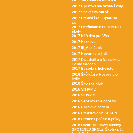
2017 Veľkonočné kuriatko
2017 Upratovanie okolia školy
2017 Spevácka súťaž
2017 Prednáška _Oplatí sa
žiť!_
2017 Oceňovanie riaditeľkou
školy
2017 Náš deň pre Vás
2017 Karneval
2017 III_A pečenie
2017 Hovorme o jedle
2017 Divadielko o Maruške a
12 mesiacoch
2017 Beseda s hokejistom
2016 Škôlkári v Hovorme o
jedle
2016 Školský klub
2016 VIII IVP C
2016 VII IVP C
2016 Separovanie odpadu
2016 Roľnícka nedeľa
2016 Predstavenie KLAUN
2016 Prednes poézie a prózy
2016 Otvorenie novej budovy
SPOJENEJ ŠKOLY, Školská 5,